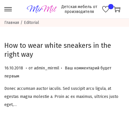
Главная
/
Editorial
How to wear white sneakers in the
right way
.
.
О
0
16.10.2018
от
admin_mirmil
Ваш комментарий будет
п
6
первым
у
.
Donec accumsan auctor iaculis. Sed suscipit arcu ligula, at
б
1
egestas magna molestie a. Proin ac ex maximus, ultrices justo
л
2
eget,…
и
.
к
2
о
0