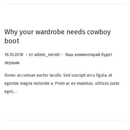
в
2
а
3
н
о
Why your wardrobe needs cowboy
н
boot
а
.
.
О
0
16.10.2018
от
admin_mirmil
Ваш комментарий будет
п
6
первым
у
.
Donec accumsan auctor iaculis. Sed suscipit arcu ligula, at
б
1
egestas magna molestie a. Proin ac ex maximus, ultrices justo
л
2
eget,…
и
.
к
2
о
0
в
2
а
3