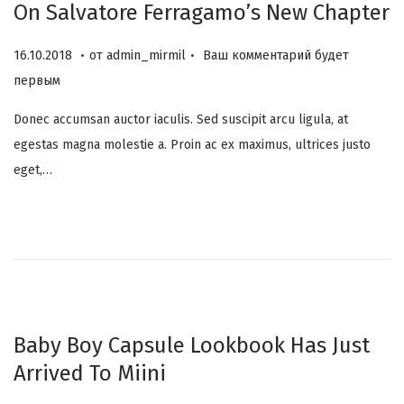
On Salvatore Ferragamo’s New Chapter
н
.
.
а
О
0
16.10.2018
от
admin_mirmil
Ваш комментарий будет
п
6
первым
у
.
Donec accumsan auctor iaculis. Sed suscipit arcu ligula, at
б
1
egestas magna molestie a. Proin ac ex maximus, ultrices justo
л
2
eget,…
и
.
к
2
о
0
в
2
а
3
н
о
Baby Boy Capsule Lookbook Has Just
н
Arrived To Miini
а