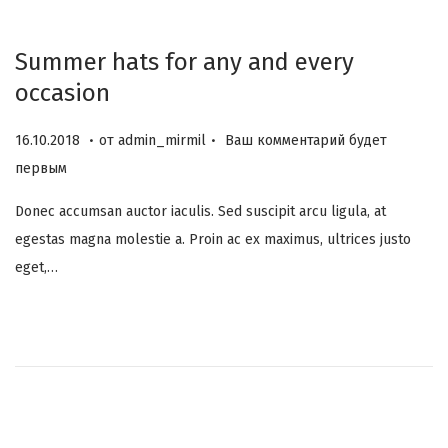
н
о
Summer hats for any and every
н
occasion
а
.
.
О
0
16.10.2018
от
admin_mirmil
Ваш комментарий будет
п
6
первым
у
.
Donec accumsan auctor iaculis. Sed suscipit arcu ligula, at
б
1
egestas magna molestie a. Proin ac ex maximus, ultrices justo
л
2
eget,…
и
.
к
2
о
0
в
2
а
3
н
о