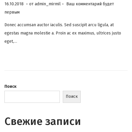
.
.
О
0
16.10.2018
от
admin_mirmil
Ваш комментарий будет
п
6
первым
у
.
Donec accumsan auctor iaculis. Sed suscipit arcu ligula, at
б
1
egestas magna molestie a. Proin ac ex maximus, ultrices justo
л
2
eget,…
и
.
к
2
о
0
в
2
а
3
н
Поиск
о
Поиск
н
а
Свежие записи